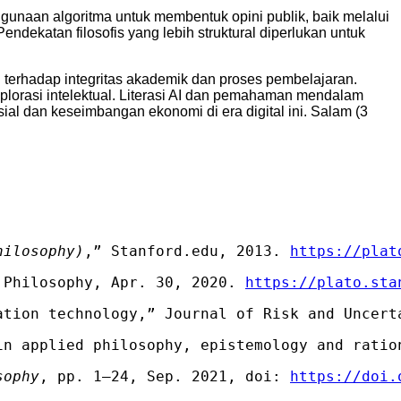
ggunaan algoritma untuk membentuk opini publik, baik melalui
ndekatan filosofis yang lebih struktural diperlukan untuk
 terhadap integritas akademik dan proses pembelajaran.
plorasi intelektual. Literasi AI dan pemahaman mendalam
ial dan keseimbangan ekonomi di era digital ini. Salam (3
hilosophy)
,” Stanford.edu, 2013. 
https://plat
 Philosophy, Apr. 30, 2020. 
https://plato.sta
ation technology,” Journal of Risk and Uncert
in applied philosophy, epistemology and ratio
sophy
, pp. 1–24, Sep. 2021, doi: 
https://doi.