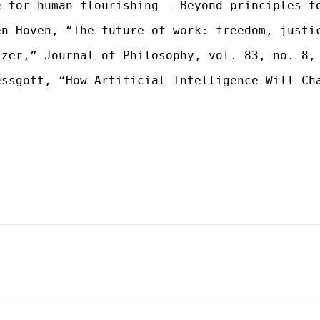
e for human flourishing – Beyond principles f
en Hoven, “The future of work: freedom, justi
lzer,” Journal of Philosophy, vol. 83, no. 8,
essgott, “How Artificial Intelligence Will Ch