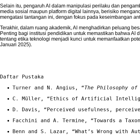
Selain itu, pengaruh AI dalam manipulasi perilaku dan pengamb
media sosial maupun platform digital lainnya, berisiko mengan
mengatasi tantangan ini, dengan fokus pada keseimbangan ant
Terakhir, dalam ruang akademik, AI menghadirkan peluang bes
Penting bagi institusi pendidikan untuk memastikan bahwa AI 
tentang etika teknologi menjadi kunci untuk memanfaatkan pote
Januari 2025).
Daftar Pustaka
Turner and N. Angius, “
The Philosophy of
C. Müller, “Ethics of Artificial Intelli
D. Davis, “Perceived usefulness, perceiv
Facchini and A. Termine, “Towards a Taxo
‌Benn and S. Lazar, “What’s Wrong with Au