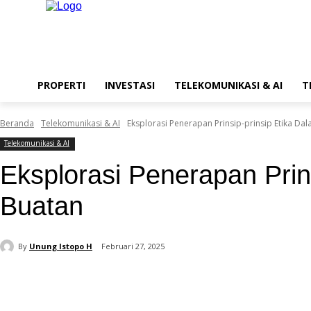
PROPERTI
INVESTASI
TELEKOMUNIKASI & AI
T
Beranda
Telekomunikasi & AI
Eksplorasi Penerapan Prinsip-prinsip Etika 
Telekomunikasi & AI
Eksplorasi Penerapan Pri
Buatan
By
Unung Istopo H
Februari 27, 2025
Bagikan