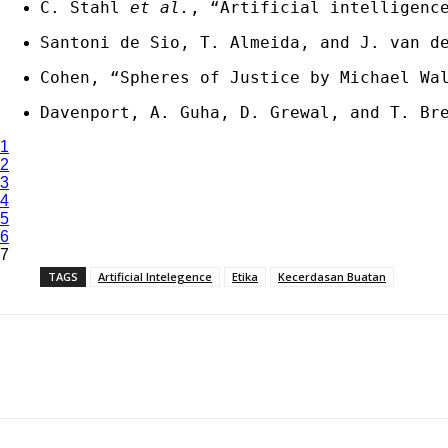
C. Stahl 
et al.
, “Artificial intelligenc
Santoni de Sio, T. Almeida, and J. van d
Cohen, “Spheres of Justice by Michael Wa
Davenport, A. Guha, D. Grewal, and T. Br
1
2
3
4
5
6
7
TAGS
Artificial Intelegence
Etika
Kecerdasan Buatan
Bagikan