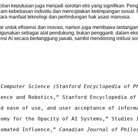
ilan keputusan juga menjadi sorotan etis yang signifikan. Pen
cam kebebasan individu dan menciptakan ketimpangan sosial. Pe
ara manfaat teknologi dan perlindungan hak asasi manusia.
ar untuk efisiensi dan inovasi, namun juga membawa tantangan
digunakan sebagai alat pendukung, bukan pengganti, dalam eks
nsi AI secara bertanggung jawab, sambil mendorong inklusi sos
 Computer Science (Stanford Encyclopedia of P
gence and Robotics,” Stanford Encyclopedia of
ed ease of use, and user acceptance of inform
nomy for the Opacity of AI Systems,” Studies 
tomated Influence,” 
Canadian Journal of Philo