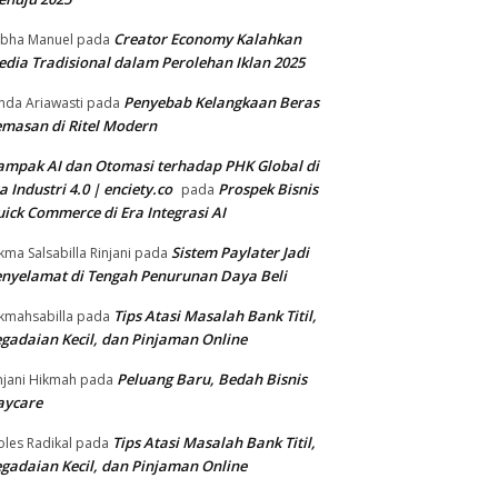
Creator Economy Kalahkan
bha Manuel
pada
dia Tradisional dalam Perolehan Iklan 2025
Penyebab Kelangkaan Beras
nda Ariawasti
pada
masan di Ritel Modern
mpak AI dan Otomasi terhadap PHK Global di
a Industri 4.0 | enciety.co
Prospek Bisnis
pada
ick Commerce di Era Integrasi AI
Sistem Paylater Jadi
kma Salsabilla Rinjani
pada
nyelamat di Tengah Penurunan Daya Beli
Tips Atasi Masalah Bank Titil,
kmahsabilla
pada
gadaian Kecil, dan Pinjaman Online
Peluang Baru, Bedah Bisnis
njani Hikmah
pada
aycare
Tips Atasi Masalah Bank Titil,
les Radikal
pada
gadaian Kecil, dan Pinjaman Online