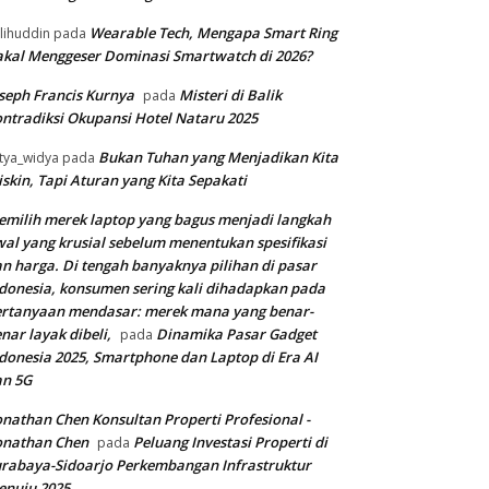
Wearable Tech, Mengapa Smart Ring
lihuddin
pada
kal Menggeser Dominasi Smartwatch di 2026?
seph Francis Kurnya
Misteri di Balik
pada
ntradiksi Okupansi Hotel Nataru 2025
Bukan Tuhan yang Menjadikan Kita
tya_widya
pada
skin, Tapi Aturan yang Kita Sepakati
milih merek laptop yang bagus menjadi langkah
al yang krusial sebelum menentukan spesifikasi
n harga. Di tengah banyaknya pilihan di pasar
donesia, konsumen sering kali dihadapkan pada
rtanyaan mendasar: merek mana yang benar-
nar layak dibeli,
Dinamika Pasar Gadget
pada
donesia 2025, Smartphone dan Laptop di Era AI
an 5G
nathan Chen Konsultan Properti Profesional -
onathan Chen
Peluang Investasi Properti di
pada
rabaya-Sidoarjo Perkembangan Infrastruktur
enuju 2025