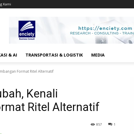
g Kami
SI & AI
TRANSPORTASI & LOGISTIK
MEDIA
embangan Format Ritel Alternatif
ubah, Kenali
at Ritel Alternatif
857
1