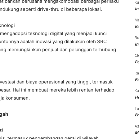
ret bahkan berusaha mengakomodasi berbagai perilaku
Ku
In
dukung seperti drive-thru di beberapa lokasi.
Me
knologi
Ke
mengadopsi teknologi digital yang menjadi kunci
Bu
ontohnya adalah inovasi yang dilakukan oleh SRC
In
yang memungkinkan penjual dan pelanggan terhubung
Cl
Pe
Ra
Pe
stasi dan biaya operasional yang tinggi, termasuk
g besar. Hal ini membuat mereka lebih rentan terhadap
Ka
H
nja konsumen.
T
ngah
E
As
si
M
gis, termasuk pengembangan gerai di wilayah