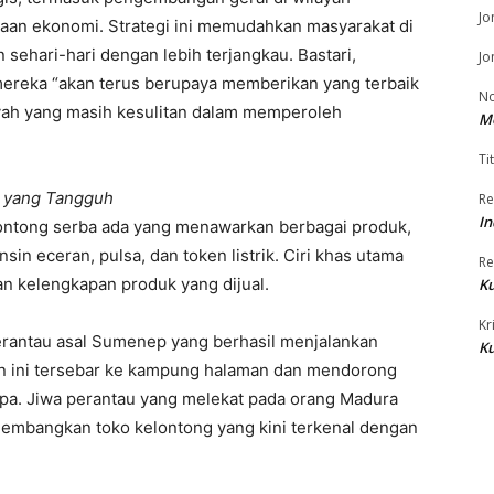
Jo
an ekonomi. Strategi ini memudahkan masyarakat di
ehari-hari dengan lebih terjangkau. Bastari,
Jo
ereka “akan terus berupaya memberikan yang terbaik
No
yah yang masih kesulitan dalam memperoleh
M
Tit
l yang Tangguh
Re
In
lontong serba ada yang menawarkan berbagai produk,
in eceran, pulsa, dan token listrik. Ciri khas utama
Re
an kelengkapan produk yang dijual.
Ku
Kr
rantau asal Sumenep yang berhasil menjalankan
Ku
an ini tersebar ke kampung halaman dan mendorong
upa. Jiwa perantau yang melekat pada orang Madura
gembangkan toko kelontong yang kini terkenal dengan