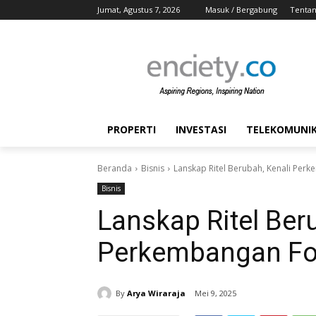
Jumat, Agustus 7, 2026
Masuk / Bergabung
Tentan
PROPERTI
INVESTASI
TELEKOMUNIKA
Beranda
Bisnis
Lanskap Ritel Berubah, Kenali Perk
Bisnis
Lanskap Ritel Ber
Perkembangan Form
By
Arya Wiraraja
Mei 9, 2025