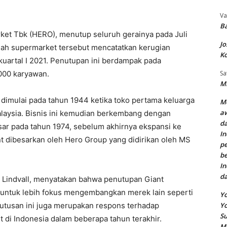
Va
Ba
rket Tbk (HERO), menutup seluruh gerainya pada Juli
Jo
elah supermarket tersebut mencatatkan kerugian
Ko
kuartal I 2021. Penutupan ini berdampak pada
000 karyawan.
Sa
Mi
g dimulai pada tahun 1944 ketika toko pertama keluarga
Me
aw
laysia. Bisnis ini kemudian berkembang dengan
da
ar pada tahun 1974, sebelum akhirnya ekspansi ke
In
nt dibesarkan oleh Hero Group yang didirikan oleh MS
pe
be
In
d
k Lindvall, menyatakan bahwa penutupan Giant
 untuk lebih fokus mengembangkan merek lain seperti
Yo
utusan ini juga merupakan respons terhadap
Y
Su
 di Indonesia dalam beberapa tahun terakhir.
M