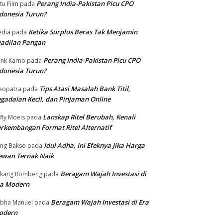
Perang India-Pakistan Picu CPO
tu Film
pada
donesia Turun?
Ketika Surplus Beras Tak Menjamin
dia
pada
adilan Pangan
Perang India-Pakistan Picu CPO
nk Karno
pada
donesia Turun?
Tips Atasi Masalah Bank Titil,
eopatra
pada
gadaian Kecil, dan Pinjaman Online
Lanskap Ritel Berubah, Kenali
fly Moeis
pada
rkembangan Format Ritel Alternatif
Idul Adha, Ini Efeknya Jika Harga
ng Bakso
pada
ewan Ternak Naik
Beragam Wajah Investasi di
ukang Rombeng
pada
ra Modern
Beragam Wajah Investasi di Era
bha Manuel
pada
odern