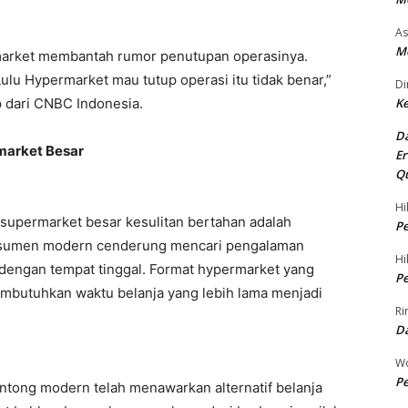
As
Me
market membantah rumor penutupan operasinya.
Lulu Hypermarket mau tutup operasi itu tidak benar,”
Di
p dari CNBC Indonesia.
Ke
Da
market Besar
Er
Qu
Hi
supermarket besar kesulitan bertahan adalah
Pe
onsumen modern cenderung mencari pengalaman
Hi
t dengan tempat tinggal. Format hypermarket yang
Pe
embutuhkan waktu belanja yang lebih lama menjadi
Ri
D
Wo
Pe
ntong modern telah menawarkan alternatif belanja