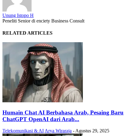
Unung Istopo H
Peneliti Senior di enciety Business Consult
RELATED ARTICLES
Humain Chat AI Berbahasa Arab, Pesaing Baru
ChatGPT OpenAI dari Arab...
Telekomunikasi & AI
Arya Wiraraja
-
Agustus 29, 2025