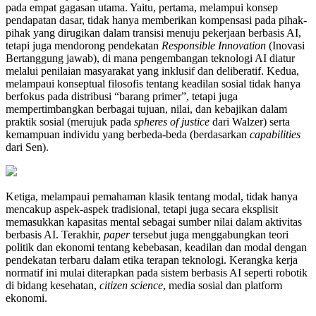
pada empat gagasan utama. Yaitu, pertama, melampui konsep
pendapatan dasar, tidak hanya memberikan kompensasi pada pihak-
pihak yang dirugikan dalam transisi menuju pekerjaan berbasis AI,
tetapi juga mendorong pendekatan
Responsible Innovation
(Inovasi
Bertanggung jawab), di mana pengembangan teknologi AI diatur
melalui penilaian masyarakat yang inklusif dan deliberatif. Kedua,
melampaui konseptual filosofis tentang keadilan sosial tidak hanya
berfokus pada distribusi “barang primer”, tetapi juga
mempertimbangkan berbagai tujuan, nilai, dan kebajikan dalam
praktik sosial (merujuk pada
spheres of justice
dari Walzer) serta
kemampuan individu yang berbeda-beda (berdasarkan
capabilities
dari Sen).
Ketiga, melampaui pemahaman klasik tentang modal, tidak hanya
mencakup aspek-aspek tradisional, tetapi juga secara eksplisit
memasukkan kapasitas mental sebagai sumber nilai dalam aktivitas
berbasis AI. Terakhir,
paper
tersebut juga menggabungkan teori
politik dan ekonomi tentang kebebasan, keadilan dan modal dengan
pendekatan terbaru dalam etika terapan teknologi. Kerangka kerja
normatif ini mulai diterapkan pada sistem berbasis AI seperti robotik
di bidang kesehatan,
citizen science
, media sosial dan platform
ekonomi.