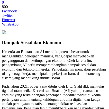
0
800
Facebook
Twitter
Pinterest
WhatsApp
Dampak Sosial dan Ekonomi
Kecerdasan Buatan atau AI memiliki potensi besar untuk
menggantikan pekerjaan manusia, yang dapat menyebabkan
pengangguran dan ketimpangan ekonomi. Oleh karena itu,
pengembang AI perlu mempertimbangkan dampak sosial dan
ekonomi dari teknologi mereka. Pendekatan ini mencakup pelatihan
ulang tenaga kerja, menciptakan pekerjaan baru, dan merancang
sistem yang mendukung inklusi sosial.
Pada tahun 2021,
paper
yang ditulis oleh B.C. Stahl dkk mengulas
tiga hal utama etika Kecerdasan Buatan (AI) yaitu pertama, isu
spesifik yang terkait dengan penerapan
machine learning,
kedua
pertanyaan umum tentang kehidupan di dunia digital, dan ketiga
adalah pertanyaan metafisik tentang hakikat realitas dan
kemanusiaan. Penelitian lebih menitikberatkan pada manfaat teknis