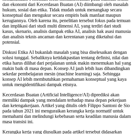
dan ekonomi dari Kecerdasan Buatan (AI) diimbangi oleh masalah
hukum, sosial dan etika. Tidak mudah untuk menangkap secara
konseptual dan mengukur secara empiris baik manfaat maupun
kerugiannya. Oleh karena itu, penelitian tersebut fokus pada temuan
dan implikasi dari studi multi dimensi AI, yang terdiri dari studi
kasus, skenario, analisis dampak etika AI, analisis hak asasi manusia
dan analisis teknis ancaman dan kerentanan yang diketahui dan
potensial.
Diskusi Etika AI bukanlah masalah yang bisa diselesaikan dengan
solusi tunggal. Sebaliknya ketidakpastian tentang definisi, nilai dan
etika harus dilihat dari perjalanan untuk makin menemukan hal yang
makin baik di masa depan. Konsep AI jauh lebih luas dibandingkan
sekedar pembelajaran mesin (machine learning) saja. Sehingga
konsep AI lebih membutuhkan pemahaman konseptual yang kaya
untuk mengidentifikasi dampak etisnya.
Kecerdasan Buatan (Artificial Intelligence/AI) diprediksi akan
memiliki dampak yang mendalam terhadap masa depan pekerjaan
dan ketengakerjaan. Artikel yang ditulis oleh Filippo Santoni de Sio
pada tahun 2021 ini menguraikan kerangka kerja normatif untuk
memahami dan melindungi kebebasan serta keadilan manusia dalam
masa transisi ini.
Kerangka kerja yang diusulkan pada artikel tersebut didasarkan