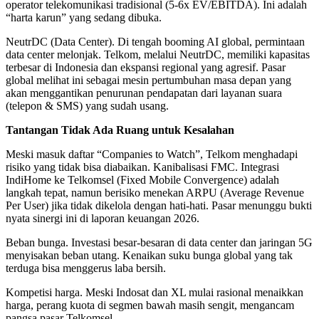
operator telekomunikasi tradisional (5-6x EV/EBITDA). Ini adalah
“harta karun” yang sedang dibuka.
NeutrDC (Data Center). Di tengah booming AI global, permintaan
data center melonjak. Telkom, melalui NeutrDC, memiliki kapasitas
terbesar di Indonesia dan ekspansi regional yang agresif. Pasar
global melihat ini sebagai mesin pertumbuhan masa depan yang
akan menggantikan penurunan pendapatan dari layanan suara
(telepon & SMS) yang sudah usang.
Tantangan Tidak Ada Ruang untuk Kesalahan
Meski masuk daftar “Companies to Watch”, Telkom menghadapi
risiko yang tidak bisa diabaikan. Kanibalisasi FMC. Integrasi
IndiHome ke Telkomsel (Fixed Mobile Convergence) adalah
langkah tepat, namun berisiko menekan ARPU (Average Revenue
Per User) jika tidak dikelola dengan hati-hati. Pasar menunggu bukti
nyata sinergi ini di laporan keuangan 2026.
Beban bunga. Investasi besar-besaran di data center dan jaringan 5G
menyisakan beban utang. Kenaikan suku bunga global yang tak
terduga bisa menggerus laba bersih.
Kompetisi harga. Meski Indosat dan XL mulai rasional menaikkan
harga, perang kuota di segmen bawah masih sengit, mengancam
pangsa pasar Telkomsel.