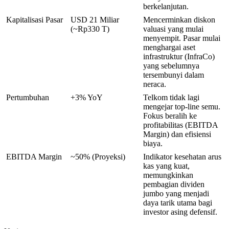
berkelanjutan.
Kapitalisasi Pasar
USD 21 Miliar
Mencerminkan diskon
(~Rp330 T)
valuasi yang mulai
menyempit. Pasar mulai
menghargai aset
infrastruktur (InfraCo)
yang sebelumnya
tersembunyi dalam
neraca.
Pertumbuhan
+3% YoY
Telkom tidak lagi
mengejar top-line semu.
Fokus beralih ke
profitabilitas (EBITDA
Margin) dan efisiensi
biaya.
EBITDA Margin
~50% (Proyeksi)
Indikator kesehatan arus
kas yang kuat,
memungkinkan
pembagian dividen
jumbo yang menjadi
daya tarik utama bagi
investor asing defensif.