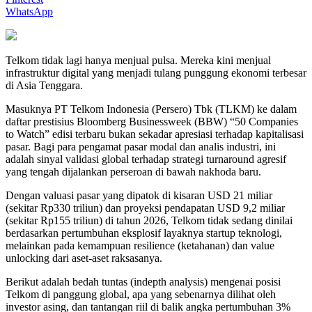
WhatsApp
Telkom tidak lagi hanya menjual pulsa. Mereka kini menjual
infrastruktur digital yang menjadi tulang punggung ekonomi terbesar
di Asia Tenggara.
Masuknya PT Telkom Indonesia (Persero) Tbk (TLKM) ke dalam
daftar prestisius Bloomberg Businessweek (BBW) “50 Companies
to Watch” edisi terbaru bukan sekadar apresiasi terhadap kapitalisasi
pasar. Bagi para pengamat pasar modal dan analis industri, ini
adalah sinyal validasi global terhadap strategi turnaround agresif
yang tengah dijalankan perseroan di bawah nakhoda baru.
Dengan valuasi pasar yang dipatok di kisaran USD 21 miliar
(sekitar Rp330 triliun) dan proyeksi pendapatan USD 9,2 miliar
(sekitar Rp155 triliun) di tahun 2026, Telkom tidak sedang dinilai
berdasarkan pertumbuhan eksplosif layaknya startup teknologi,
melainkan pada kemampuan resilience (ketahanan) dan value
unlocking dari aset-aset raksasanya.
Berikut adalah bedah tuntas (indepth analysis) mengenai posisi
Telkom di panggung global, apa yang sebenarnya dilihat oleh
investor asing, dan tantangan riil di balik angka pertumbuhan 3%