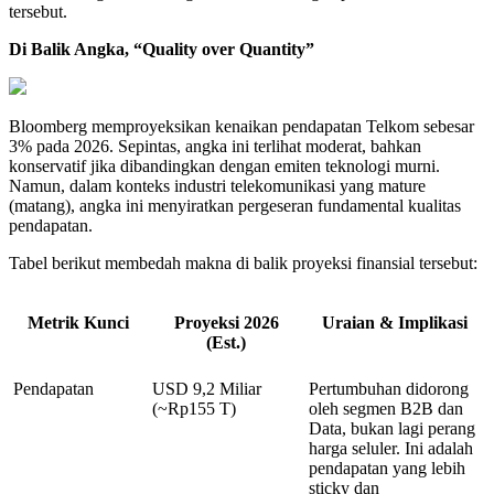
tersebut.
Di Balik Angka, “Quality over Quantity”
Bloomberg memproyeksikan kenaikan pendapatan Telkom sebesar
3% pada 2026. Sepintas, angka ini terlihat moderat, bahkan
konservatif jika dibandingkan dengan emiten teknologi murni.
Namun, dalam konteks industri telekomunikasi yang mature
(matang), angka ini menyiratkan pergeseran fundamental kualitas
pendapatan.
Tabel berikut membedah makna di balik proyeksi finansial tersebut:
Metrik Kunci
Proyeksi 2026
Uraian & Implikasi
(Est.)
Pendapatan
USD 9,2 Miliar
Pertumbuhan didorong
(~Rp155 T)
oleh segmen B2B dan
Data, bukan lagi perang
harga seluler. Ini adalah
pendapatan yang lebih
sticky dan