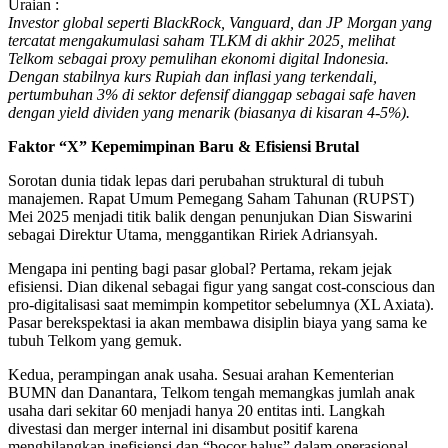
Uraian :
Investor global seperti BlackRock, Vanguard, dan JP Morgan yang
tercatat mengakumulasi saham TLKM di akhir 2025, melihat
Telkom sebagai proxy pemulihan ekonomi digital Indonesia.
Dengan stabilnya kurs Rupiah dan inflasi yang terkendali,
pertumbuhan 3% di sektor defensif dianggap sebagai safe haven
dengan yield dividen yang menarik (biasanya di kisaran 4-5%).
Faktor “X” Kepemimpinan Baru & Efisiensi Brutal
Sorotan dunia tidak lepas dari perubahan struktural di tubuh
manajemen. Rapat Umum Pemegang Saham Tahunan (RUPST)
Mei 2025 menjadi titik balik dengan penunjukan Dian Siswarini
sebagai Direktur Utama, menggantikan Ririek Adriansyah.
Mengapa ini penting bagi pasar global? Pertama, rekam jejak
efisiensi. Dian dikenal sebagai figur yang sangat cost-conscious dan
pro-digitalisasi saat memimpin kompetitor sebelumnya (XL Axiata).
Pasar berekspektasi ia akan membawa disiplin biaya yang sama ke
tubuh Telkom yang gemuk.
Kedua, perampingan anak usaha. Sesuai arahan Kementerian
BUMN dan Danantara, Telkom tengah memangkas jumlah anak
usaha dari sekitar 60 menjadi hanya 20 entitas inti. Langkah
divestasi dan merger internal ini disambut positif karena
menghilangkan inefisiensi dan “bocor halus” dalam operasional.