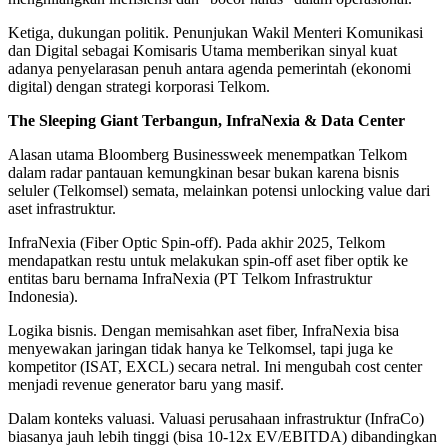
Ketiga, dukungan politik. Penunjukan Wakil Menteri Komunikasi
dan Digital sebagai Komisaris Utama memberikan sinyal kuat
adanya penyelarasan penuh antara agenda pemerintah (ekonomi
digital) dengan strategi korporasi Telkom.
The Sleeping Giant Terbangun, InfraNexia & Data Center
Alasan utama Bloomberg Businessweek menempatkan Telkom
dalam radar pantauan kemungkinan besar bukan karena bisnis
seluler (Telkomsel) semata, melainkan potensi unlocking value dari
aset infrastruktur.
InfraNexia (Fiber Optic Spin-off). Pada akhir 2025, Telkom
mendapatkan restu untuk melakukan spin-off aset fiber optik ke
entitas baru bernama InfraNexia (PT Telkom Infrastruktur
Indonesia).
Logika bisnis. Dengan memisahkan aset fiber, InfraNexia bisa
menyewakan jaringan tidak hanya ke Telkomsel, tapi juga ke
kompetitor (ISAT, EXCL) secara netral. Ini mengubah cost center
menjadi revenue generator baru yang masif.
Dalam konteks valuasi. Valuasi perusahaan infrastruktur (InfraCo)
biasanya jauh lebih tinggi (bisa 10-12x EV/EBITDA) dibandingkan