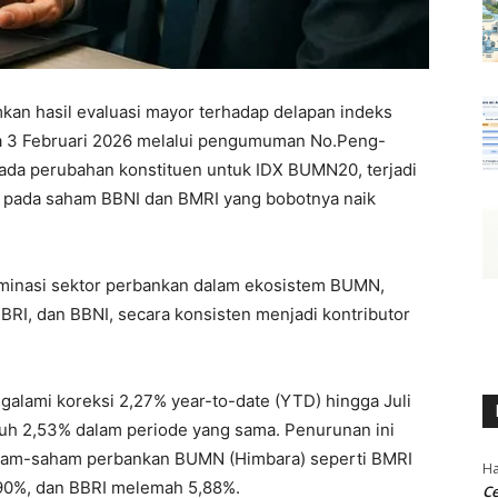
kan hasil evaluasi mayor terhadap delapan indeks
a 3 Februari 2026 melalui pengumuman No.Peng-
ada perubahan konstituen untuk IDX BUMN20, terjadi
ma pada saham BBNI dan BMRI yang bobotnya naik
minasi sektor perbankan dalam ekosistem BUMN,
BRI, dan BBNI, secara konsisten menjadi kontributor
lami koreksi 2,27% year-to-date (YTD) hingga Juli
buh 2,53% dalam periode yang sama. Penurunan ini
aham-saham perbankan BUMN (Himbara) seperti BMRI
Ha
,90%, dan BBRI melemah 5,88%.
Ce