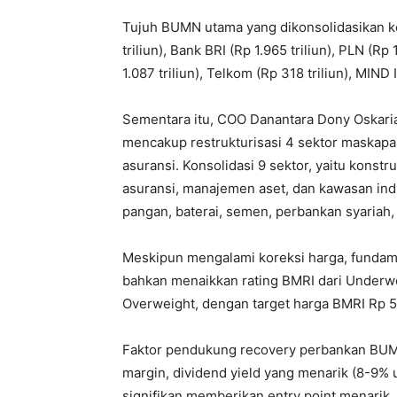
Tujuh BUMN utama yang dikonsolidasikan ke
triliun), Bank BRI (Rp 1.965 triliun), PLN (Rp 
1.087 triliun), Telkom (Rp 318 triliun), MIND I
Sementara itu, COO Danantara Dony Oskari
mencakup restrukturisasi 4 sektor maskapai
asuransi. Konsolidasi 9 sektor, yaitu konstruk
asuransi, manajemen aset, dan kawasan ind
pangan, baterai, semen, perbankan syariah,
Meskipun mengalami koreksi harga, fundame
bahkan menaikkan rating BMRI dari Underwei
Overweight, dengan target harga BMRI Rp 5
Faktor pendukung recovery perbankan BUM
margin, dividend yield yang menarik (8-9% u
signifikan memberikan entry point menarik.