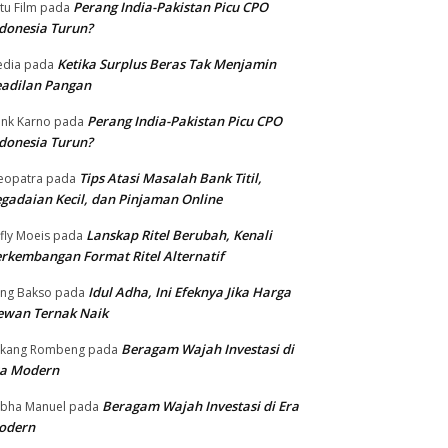
Perang India-Pakistan Picu CPO
tu Film
pada
donesia Turun?
Ketika Surplus Beras Tak Menjamin
dia
pada
adilan Pangan
Perang India-Pakistan Picu CPO
nk Karno
pada
donesia Turun?
Tips Atasi Masalah Bank Titil,
eopatra
pada
gadaian Kecil, dan Pinjaman Online
Lanskap Ritel Berubah, Kenali
fly Moeis
pada
rkembangan Format Ritel Alternatif
Idul Adha, Ini Efeknya Jika Harga
ng Bakso
pada
ewan Ternak Naik
Beragam Wajah Investasi di
ukang Rombeng
pada
ra Modern
Beragam Wajah Investasi di Era
bha Manuel
pada
odern