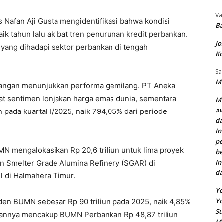
Va
s Nafan Aji Gusta mengidentifikasi bahwa kondisi
Ba
ik tahun lalu akibat tren penurunan kredit perbankan.
Jo
l yang dihadapi sektor perbankan di tengah
Ko
Sa
Mi
bangan menunjukkan performa gemilang. PT Aneka
 sentimen lonjakan harga emas dunia, sementara
Me
aw
n pada kuartal I/2025, naik 794,05% dari periode
da
In
pe
N mengalokasikan Rp 20,6 triliun untuk lima proyek
be
In
n Smelter Grade Alumina Refinery (SGAR) di
d
 di Halmahera Timur.
Yo
Y
den BUMN sebesar Rp 90 triliun pada 2025, naik 4,85%
Su
nciannya mencakup BUMN Perbankan Rp 48,87 triliun
M