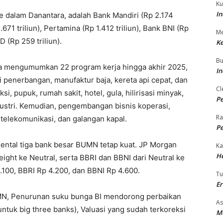
Ku
In
 dalam Danantara, adalah Bank Mandiri (Rp 2.174
1.671 triliun), Pertamina (Rp 1.412 triliun), Bank BNI (Rp
Me
D (Rp 259 triliun).
Ke
Bu
a mengumumkan 22 program kerja hingga akhir 2025,
In
 penerbangan, manufaktur baja, kereta api cepat, dan
Cl
si, pupuk, rumah sakit, hotel, gula, hilirisasi minyak,
Pe
ustri. Kemudian, pengembangan bisnis koperasi,
Ra
 telekomunikasi, dan galangan kapal.
Pe
ntal tiga bank besar BUMN tetap kuat. JP Morgan
Ka
H
ght ke Neutral, serta BBRI dan BBNI dari Neutral ke
.100, BBRI Rp 4.200, dan BBNI Rp 4.600.
T
E
N, Penurunan suku bunga BI mendorong perbaikan
As
ntuk big three banks), Valuasi yang sudah terkoreksi
M