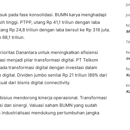
Jo
masuk pada fase konsolidasi. BUMN karya menghadapi
Jo
h tinggi. PTPP, utang Rp 41,1 triliun dengan laba
No
ang Rp 24,8 triliun dengan laba bersut ke Rp 316 juta.
M
68,1 triliun.
Tit
ioritas Danantara untuk meningkatkan efisiensi
Re
In
si menjadi pilar transformasi digital. PT Telkom
a transformasi digital dengan investasi dalam
Re
igital. Dividen jumbo senilai Rp 21 triliun (89% dari
Ku
t dari bisnis digital connectivity.
Kr
Ku
mbisius mendorong kinerja operasional. Transformasi
si dan sinergi. Valuasi saham BUMN yang sudah
dan industrialisasi mendukung pertumbuhan jangka