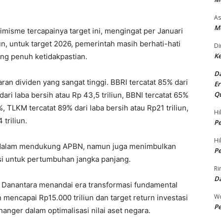
As
Me
misme tercapainya target ini, mengingat per Januari
un, untuk target 2026, pemerintah masih berhati-hati
Di
Ke
ng penuh ketidakpastian.
Da
 dividen yang sangat tinggi. BBRI tercatat 85% dari
Er
Qu
dari laba bersih atau Rp 43,5 triliun, BBNI tercatat 65%
, TLKM tercatat 89% dari laba bersih atau Rp21 triliun,
Hi
triliun.
Pe
Hi
 dalam mendukung APBN, namun juga menimbulkan
Pe
asi untuk pertumbuhan jangka panjang.
Ri
D
) Danantara menandai era transformasi fundamental
Wo
mencapai Rp15.000 triliun dan target return investasi
Pe
nger dalam optimalisasi nilai aset negara.