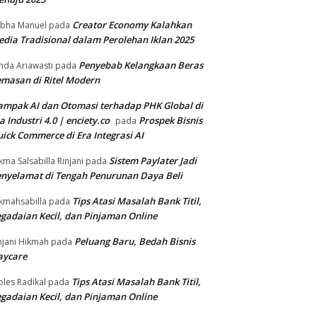
Creator Economy Kalahkan
bha Manuel
pada
dia Tradisional dalam Perolehan Iklan 2025
Penyebab Kelangkaan Beras
nda Ariawasti
pada
masan di Ritel Modern
mpak AI dan Otomasi terhadap PHK Global di
a Industri 4.0 | enciety.co
Prospek Bisnis
pada
ick Commerce di Era Integrasi AI
Sistem Paylater Jadi
kma Salsabilla Rinjani
pada
nyelamat di Tengah Penurunan Daya Beli
Tips Atasi Masalah Bank Titil,
kmahsabilla
pada
gadaian Kecil, dan Pinjaman Online
Peluang Baru, Bedah Bisnis
njani Hikmah
pada
aycare
Tips Atasi Masalah Bank Titil,
les Radikal
pada
gadaian Kecil, dan Pinjaman Online