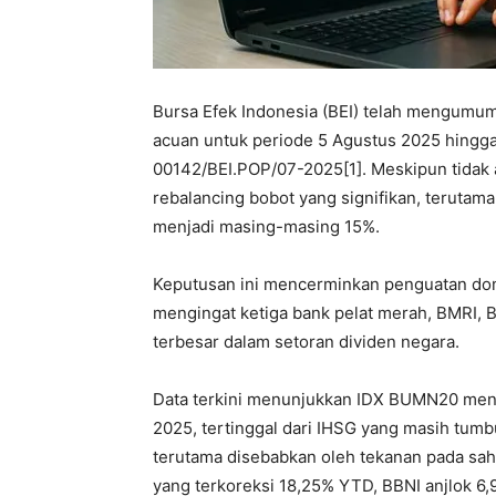
Bursa Efek Indonesia (BEI) telah mengumum
acuan untuk periode 5 Agustus 2025 hingg
00142/BEI.POP/07-2025[1]. Meskipun tidak 
rebalancing bobot yang signifikan, teruta
menjadi masing-masing 15%.
Keputusan ini mencerminkan penguatan do
mengingat ketiga bank pelat merah, BMRI, B
terbesar dalam setoran dividen negara.
Data terkini menunjukkan IDX BUMN20 menga
2025, tertinggal dari IHSG yang masih tum
terutama disebabkan oleh tekanan pada s
yang terkoreksi 18,25% YTD, BBNI anjlok 6