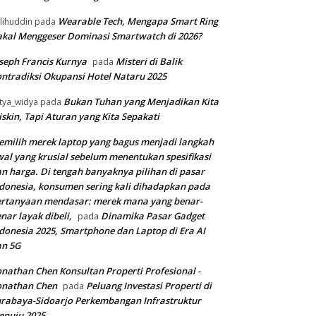
Wearable Tech, Mengapa Smart Ring
lihuddin
pada
kal Menggeser Dominasi Smartwatch di 2026?
seph Francis Kurnya
Misteri di Balik
pada
ntradiksi Okupansi Hotel Nataru 2025
Bukan Tuhan yang Menjadikan Kita
tya_widya
pada
skin, Tapi Aturan yang Kita Sepakati
milih merek laptop yang bagus menjadi langkah
al yang krusial sebelum menentukan spesifikasi
n harga. Di tengah banyaknya pilihan di pasar
donesia, konsumen sering kali dihadapkan pada
rtanyaan mendasar: merek mana yang benar-
nar layak dibeli,
Dinamika Pasar Gadget
pada
donesia 2025, Smartphone dan Laptop di Era AI
an 5G
nathan Chen Konsultan Properti Profesional -
onathan Chen
Peluang Investasi Properti di
pada
rabaya-Sidoarjo Perkembangan Infrastruktur
enuju 2025