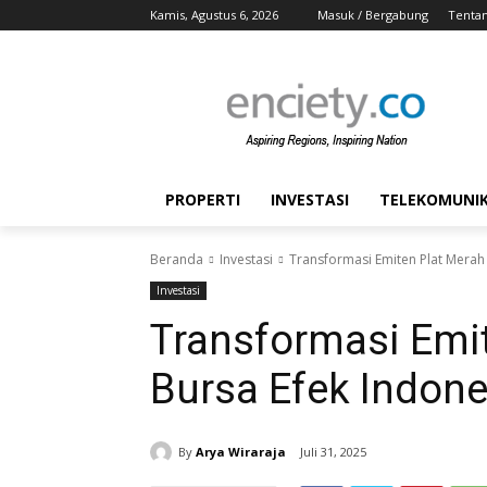
Kamis, Agustus 6, 2026
Masuk / Bergabung
Tenta
PROPERTI
INVESTASI
TELEKOMUNIKA
Beranda
Investasi
Transformasi Emiten Plat Merah 
Investasi
Transformasi Emit
Bursa Efek Indone
By
Arya Wiraraja
Juli 31, 2025