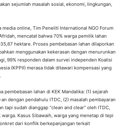
an sejumlah masalah sosial, ekonomi, lingkungan,
pa media online, Tim Peneliti International NGO Forum
 Afridah, mencatat bahwa 70% warga pemilik lahan
.035,67 hektare. Proses pembebasan lahan dilaporkan
if, bahkan menggunakan kekerasan dengan menurunkan
gi, 99% responden dalam survei independen Koalisi
sia (KPPII) merasa tidak ditawari kompensasi yang
.
a pembebasan lahan di KEK Mandalika: (1) sejarah
90-an dengan pendahulu ITDC, (2) masalah pembayaran
n tapi sudah dianggap “clean and clear” oleh ITDC,
ik warga. Kasus Sibawaih, warga yang menetap di tepi
onkret dari konflik berkepanjangan terkait