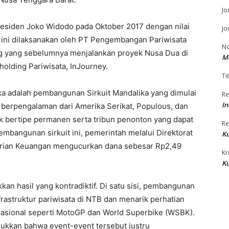
Jo
residen Joko Widodo pada Oktober 2017 dengan nilai
Jo
ek ini dilaksanakan oleh PT Pengembangan Pariwisata
No
g yang sebelumnya menjalankan proyek Nusa Dua di
M
 holding Pariwisata, InJourney.
Tit
ka adalah pembangunan Sirkuit Mandalika yang dimulai
Re
In
ek berpengalaman dari Amerika Serikat, Populous, dan
ck bertipe permanen serta tribun penonton yang dapat
Re
mbangunan sirkuit ini, pemerintah melalui Direktorat
Ku
rian Keuangan mengucurkan dana sebesar Rp2,49
Kr
Ku
an hasil yang kontradiktif. Di satu sisi, pembangunan
astruktur pariwisata di NTB dan menarik perhatian
nasional seperti MotoGP dan World Superbike (WSBK).
njukkan bahwa event-event tersebut justru