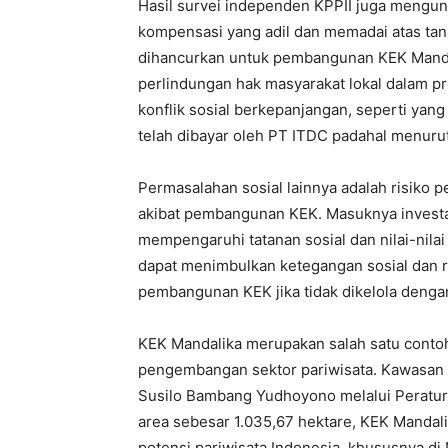
Hasil survei independen KPPII juga mengu
kompensasi yang adil dan memadai atas tan
dihancurkan untuk pembangunan KEK Mandal
perlindungan hak masyarakat lokal dalam 
konflik sosial berkepanjangan, seperti yang
telah dibayar oleh PT ITDC padahal menur
Permasalahan sosial lainnya adalah risiko p
akibat pembangunan KEK. Masuknya investas
mempengaruhi tatanan sosial dan nilai-nilai
dapat menimbulkan ketegangan sosial dan re
pembangunan KEK jika tidak dikelola dengan
KEK Mandalika merupakan salah satu conto
pengembangan sektor pariwisata. Kawasan 
Susilo Bambang Yudhoyono melalui Peratu
area sebesar 1.035,67 hektare, KEK Mandal
potensi pariwisata Indonesia, khususnya di