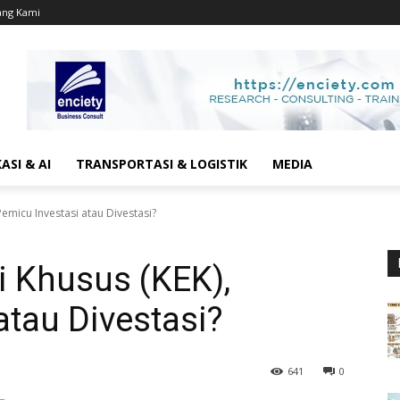
ang Kami
SI & AI
TRANSPORTASI & LOGISTIK
MEDIA
emicu Investasi atau Divestasi?
 Khusus (KEK),
atau Divestasi?
641
0