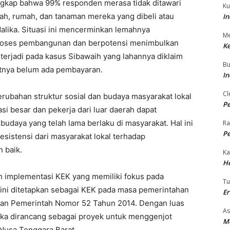
ngkap bahwa 99% responden merasa tidak ditawari
Ku
ah, rumah, dan tanaman mereka yang dibeli atau
In
ika. Situasi ini mencerminkan lemahnya
Me
proses pembangunan dan berpotensi menimbulkan
Ke
 terjadi pada kasus Sibawaih yang lahannya diklaim
Bu
utnya belum ada pembayaran.
In
Cl
erubahan struktur sosial dan budaya masyarakat lokal
Pe
i besar dan pekerja dari luar daerah dapat
 budaya yang telah lama berlaku di masyarakat. Hal ini
Ra
Pe
sistensi dari masyarakat lokal terhadap
 baik.
Ka
H
h implementasi KEK yang memiliki fokus pada
T
ini ditetapkan sebagai KEK pada masa pemerintahan
E
ran Pemerintah Nomor 52 Tahun 2014. Dengan luas
As
ika dirancang sebagai proyek untuk menggenjot
M
 Nusa Tenggara Barat.