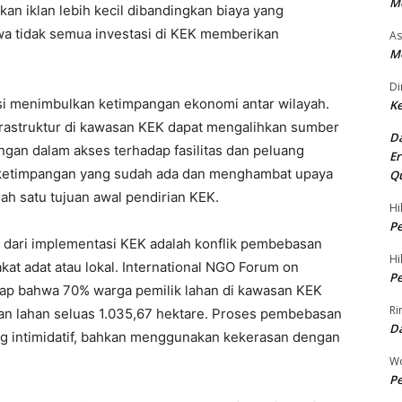
M
an iklan lebih kecil dibandingkan biaya yang
wa tidak semua investasi di KEK memberikan
As
Me
Di
nsi menimbulkan ketimpangan ekonomi antar wilayah.
Ke
rastruktur di kawasan KEK dapat mengalihkan sumber
Da
angan dalam akses terhadap fasilitas dan peluang
Er
ketimpangan yang sudah ada dan menghambat upaya
Qu
h satu tujuan awal pendirian KEK.
Hi
Pe
l dari implementasi KEK adalah konflik pembebasan
Hi
kat adat atau lokal. International NGO Forum on
Pe
ap bahwa 70% warga pemilik lahan di kawasan KEK
Ri
aan lahan seluas 1.035,67 hektare. Proses pembebasan
D
ung intimidatif, bahkan menggunakan kekerasan dengan
Wo
Pe