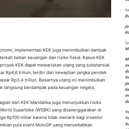
Va
Ba
Jo
Ko
Sa
Mi
onomi, implementasi KEK juga menimbulkan dampak
terkait beban keuangan dan risiko fiskal. Kasus KEK
Me
proyek KEK dapat mewariskan utang yang substansial.
aw
da
r Rp4,6 triliun, terdiri dari kewajiban jangka pendek
In
besar Rp3,4 triliun. Besarnya utang ini menimbulkan
pe
ak langsung berdampak pada keuangan negara.
be
In
d
gian dari KEK Mandalika juga menunjukkan risiko
 World Superbike (WSBK) yang diselenggarakan di
Yo
ga Rp100 miliar karena tidak menarik bagi investor
Y
Su
emikian pula event MotoGP yang menyebabkan