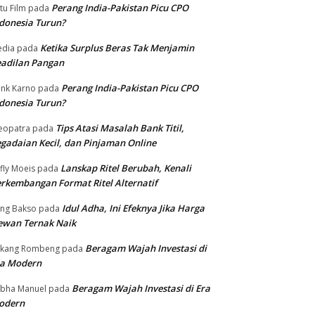
Perang India-Pakistan Picu CPO
tu Film
pada
donesia Turun?
Ketika Surplus Beras Tak Menjamin
dia
pada
adilan Pangan
Perang India-Pakistan Picu CPO
nk Karno
pada
donesia Turun?
Tips Atasi Masalah Bank Titil,
eopatra
pada
gadaian Kecil, dan Pinjaman Online
Lanskap Ritel Berubah, Kenali
fly Moeis
pada
rkembangan Format Ritel Alternatif
Idul Adha, Ini Efeknya Jika Harga
ng Bakso
pada
ewan Ternak Naik
Beragam Wajah Investasi di
ukang Rombeng
pada
ra Modern
Beragam Wajah Investasi di Era
bha Manuel
pada
odern