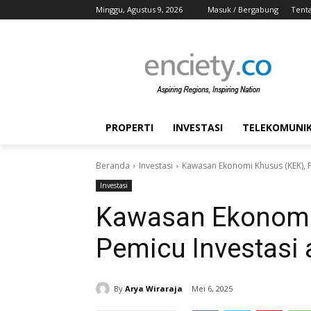
Minggu, Agustus 9, 2026
Masuk / Bergabung
Tent
PROPERTI
INVESTASI
TELEKOMUNIKA
Beranda
Investasi
Kawasan Ekonomi Khusus (KEK), P
Investasi
Kawasan Ekonomi
Pemicu Investasi 
By
Arya Wiraraja
Mei 6, 2025