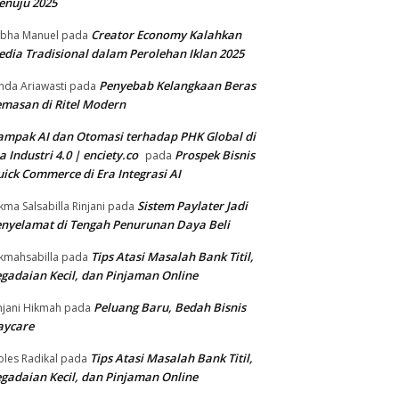
enuju 2025
Creator Economy Kalahkan
bha Manuel
pada
dia Tradisional dalam Perolehan Iklan 2025
Penyebab Kelangkaan Beras
nda Ariawasti
pada
masan di Ritel Modern
mpak AI dan Otomasi terhadap PHK Global di
a Industri 4.0 | enciety.co
Prospek Bisnis
pada
ick Commerce di Era Integrasi AI
Sistem Paylater Jadi
kma Salsabilla Rinjani
pada
nyelamat di Tengah Penurunan Daya Beli
Tips Atasi Masalah Bank Titil,
kmahsabilla
pada
gadaian Kecil, dan Pinjaman Online
Peluang Baru, Bedah Bisnis
njani Hikmah
pada
aycare
Tips Atasi Masalah Bank Titil,
les Radikal
pada
gadaian Kecil, dan Pinjaman Online