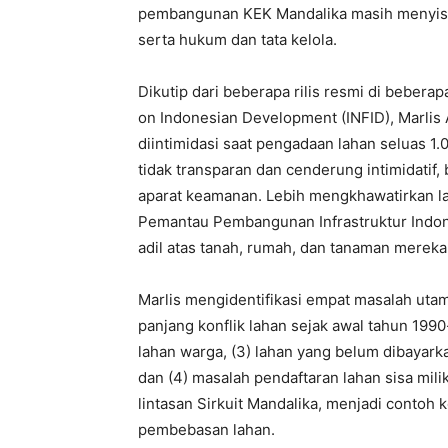
pembangunan KEK Mandalika masih menyisak
serta hukum dan tata kelola.
Dikutip dari beberapa rilis resmi di bebera
on Indonesian Development (INFID), Marlis
diintimidasi saat pengadaan lahan seluas 1
tidak transparan dan cenderung intimidat
aparat keamanan. Lebih mengkhawatirkan la
Pemantau Pembangunan Infrastruktur Indone
adil atas tanah, rumah, dan tanaman mereka
Marlis mengidentifikasi empat masalah utam
panjang konflik lahan sejak awal tahun 19
lahan warga, (3) lahan yang belum dibayarka
dan (4) masalah pendaftaran lahan sisa mil
lintasan Sirkuit Mandalika, menjadi contoh k
pembebasan lahan.