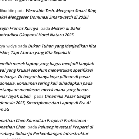
Wearable Tech, Mengapa Smart Ring
lihuddin
pada
kal Menggeser Dominasi Smartwatch di 2026?
seph Francis Kurnya
Misteri di Balik
pada
ntradiksi Okupansi Hotel Nataru 2025
Bukan Tuhan yang Menjadikan Kita
tya_widya
pada
skin, Tapi Aturan yang Kita Sepakati
milih merek laptop yang bagus menjadi langkah
al yang krusial sebelum menentukan spesifikasi
n harga. Di tengah banyaknya pilihan di pasar
donesia, konsumen sering kali dihadapkan pada
rtanyaan mendasar: merek mana yang benar-
nar layak dibeli,
Dinamika Pasar Gadget
pada
donesia 2025, Smartphone dan Laptop di Era AI
an 5G
nathan Chen Konsultan Properti Profesional -
onathan Chen
Peluang Investasi Properti di
pada
rabaya-Sidoarjo Perkembangan Infrastruktur