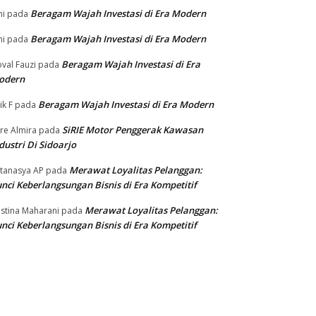
Beragam Wajah Investasi di Era Modern
ni
pada
Beragam Wajah Investasi di Era Modern
ni
pada
Beragam Wajah Investasi di Era
val Fauzi
pada
odern
Beragam Wajah Investasi di Era Modern
ik F
pada
SiRIE Motor Penggerak Kawasan
re Almira
pada
dustri Di Sidoarjo
Merawat Loyalitas Pelanggan:
tanasya AP
pada
nci Keberlangsungan Bisnis di Era Kompetitif
Merawat Loyalitas Pelanggan:
istina Maharani
pada
nci Keberlangsungan Bisnis di Era Kompetitif