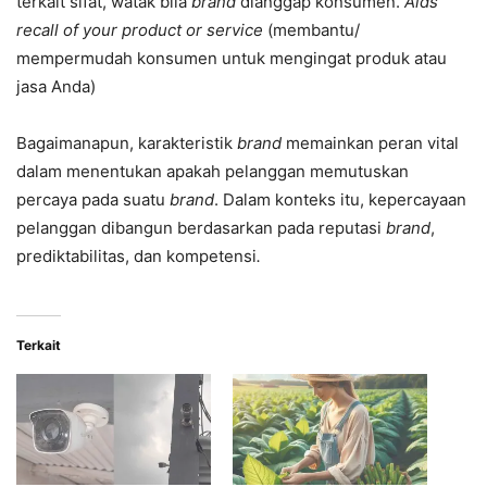
terkait sifat, watak bila
brand
dianggap konsumen.
Aids
recall of your product or service
(membantu/
mempermudah konsumen untuk mengingat produk atau
jasa Anda)
Bagaimanapun, karakteristik
brand
memainkan peran vital
dalam menentukan apakah pelanggan memutuskan
percaya pada suatu
brand
. Dalam konteks itu, kepercayaan
pelanggan dibangun berdasarkan pada reputasi
brand
,
prediktabilitas, dan kompetensi
.
Terkait