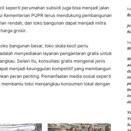
 seperti perumahan subsidi juga bisa menjadi jalan
Va
Ba
alui Kementerian PUPR terus mendukung pembangunan
lan rendah, dan toko bangunan dapat menjadi mitra
Jo
harga grosir.
Ko
Sa
oko bangunan besar, toko skala kecil perlu
Mi
 adalah menyediakan layanan pengantaran gratis untuk
Me
angkau. Selain itu, konsultasi gratis mengenai jenis
aw
 dapat menjadi keunggulan kompetitif yang membangun
da
inkan peran penting. Pemanfaatan media sosial seperti
In
pe
at membantu toko menjangkau konsumen lokal dengan
be
In
d
Yo
Y
Su
M