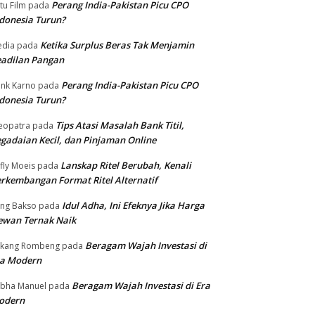
Perang India-Pakistan Picu CPO
tu Film
pada
donesia Turun?
Ketika Surplus Beras Tak Menjamin
dia
pada
adilan Pangan
Perang India-Pakistan Picu CPO
nk Karno
pada
donesia Turun?
Tips Atasi Masalah Bank Titil,
eopatra
pada
gadaian Kecil, dan Pinjaman Online
Lanskap Ritel Berubah, Kenali
fly Moeis
pada
rkembangan Format Ritel Alternatif
Idul Adha, Ini Efeknya Jika Harga
ng Bakso
pada
ewan Ternak Naik
Beragam Wajah Investasi di
ukang Rombeng
pada
ra Modern
Beragam Wajah Investasi di Era
bha Manuel
pada
odern