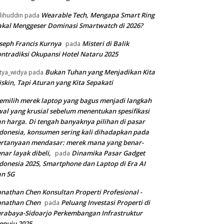
Wearable Tech, Mengapa Smart Ring
lihuddin
pada
kal Menggeser Dominasi Smartwatch di 2026?
seph Francis Kurnya
Misteri di Balik
pada
ntradiksi Okupansi Hotel Nataru 2025
Bukan Tuhan yang Menjadikan Kita
tya_widya
pada
skin, Tapi Aturan yang Kita Sepakati
milih merek laptop yang bagus menjadi langkah
al yang krusial sebelum menentukan spesifikasi
n harga. Di tengah banyaknya pilihan di pasar
donesia, konsumen sering kali dihadapkan pada
rtanyaan mendasar: merek mana yang benar-
nar layak dibeli,
Dinamika Pasar Gadget
pada
donesia 2025, Smartphone dan Laptop di Era AI
an 5G
nathan Chen Konsultan Properti Profesional -
onathan Chen
Peluang Investasi Properti di
pada
rabaya-Sidoarjo Perkembangan Infrastruktur
enuju 2025