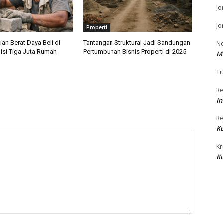
Jo
Jo
Properti
ian Berat Daya Beli di
Tantangan Struktural Jadi Sandungan
No
si Tiga Juta Rumah
Pertumbuhan Bisnis Properti di 2025
M
Tit
Re
In
Re
Ku
Kr
Ku