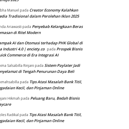
Creator Economy Kalahkan
bha Manuel
pada
dia Tradisional dalam Perolehan Iklan 2025
Penyebab Kelangkaan Beras
nda Ariawasti
pada
masan di Ritel Modern
mpak AI dan Otomasi terhadap PHK Global di
a Industri 4.0 | enciety.co
Prospek Bisnis
pada
ick Commerce di Era Integrasi AI
Sistem Paylater Jadi
kma Salsabilla Rinjani
pada
nyelamat di Tengah Penurunan Daya Beli
Tips Atasi Masalah Bank Titil,
kmahsabilla
pada
gadaian Kecil, dan Pinjaman Online
Peluang Baru, Bedah Bisnis
njani Hikmah
pada
aycare
Tips Atasi Masalah Bank Titil,
les Radikal
pada
gadaian Kecil, dan Pinjaman Online