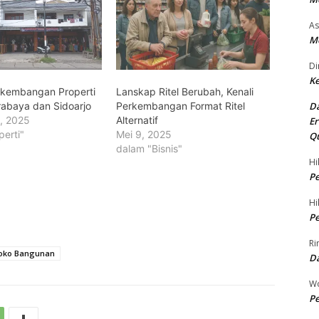
As
Me
Di
Ke
rkembangan Properti
Lanskap Ritel Berubah, Kenali
rabaya dan Sidoarjo
Perkembangan Format Ritel
Da
6, 2025
Alternatif
Er
perti"
Mei 9, 2025
Qu
dalam "Bisnis"
Hi
Pe
Hi
Pe
Ri
oko Bangunan
D
Wo
Pe