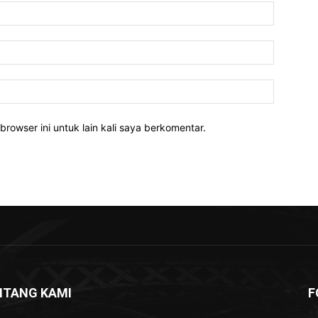
Nama:*
Email:*
Website:
rowser ini untuk lain kali saya berkomentar.
NTANG KAMI
F