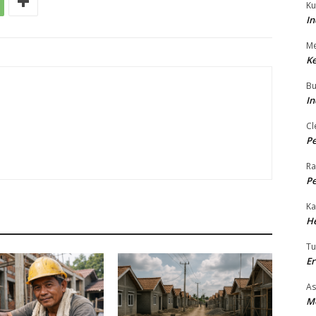
Ku
In
Me
Ke
Bu
In
Cl
Pe
Ra
Pe
Ka
H
T
E
As
M