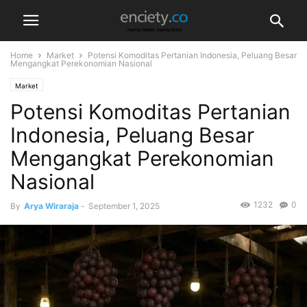
Home
Market
Potensi Komoditas Pertanian Indonesia, Peluang Besar
Mengangkat Perekonomian Nasional
Market
Potensi Komoditas Pertanian
Indonesia, Peluang Besar
Mengangkat Perekonomian
Nasional
1232
0
By
Arya Wiraraja
-
September 1, 2025