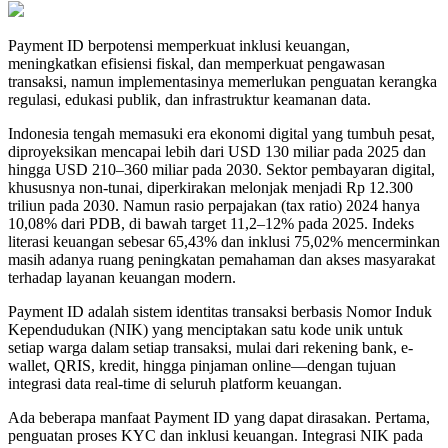
Payment ID berpotensi memperkuat inklusi keuangan,
meningkatkan efisiensi fiskal, dan memperkuat pengawasan
transaksi, namun implementasinya memerlukan penguatan kerangka
regulasi, edukasi publik, dan infrastruktur keamanan data.
Indonesia tengah memasuki era ekonomi digital yang tumbuh pesat,
diproyeksikan mencapai lebih dari USD 130 miliar pada 2025 dan
hingga USD 210–360 miliar pada 2030. Sektor pembayaran digital,
khususnya non-tunai, diperkirakan melonjak menjadi Rp 12.300
triliun pada 2030. Namun rasio perpajakan (tax ratio) 2024 hanya
10,08% dari PDB, di bawah target 11,2–12% pada 2025. Indeks
literasi keuangan sebesar 65,43% dan inklusi 75,02% mencerminkan
masih adanya ruang peningkatan pemahaman dan akses masyarakat
terhadap layanan keuangan modern.
Payment ID adalah sistem identitas transaksi berbasis Nomor Induk
Kependudukan (NIK) yang menciptakan satu kode unik untuk
setiap warga dalam setiap transaksi, mulai dari rekening bank, e-
wallet, QRIS, kredit, hingga pinjaman online—dengan tujuan
integrasi data real-time di seluruh platform keuangan.
Ada beberapa manfaat Payment ID yang dapat dirasakan. Pertama,
penguatan proses KYC dan inklusi keuangan. Integrasi NIK pada