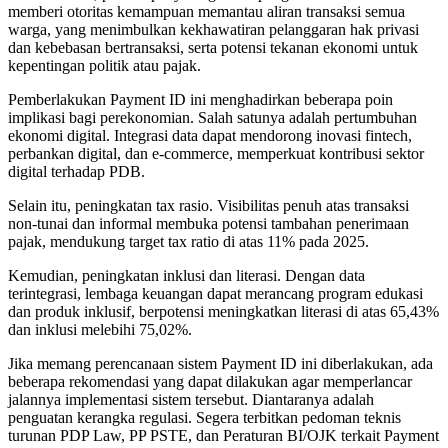
memberi otoritas kemampuan memantau aliran transaksi semua
warga, yang menimbulkan kekhawatiran pelanggaran hak privasi
dan kebebasan bertransaksi, serta potensi tekanan ekonomi untuk
kepentingan politik atau pajak.
Pemberlakukan Payment ID ini menghadirkan beberapa poin
implikasi bagi perekonomian. Salah satunya adalah pertumbuhan
ekonomi digital. Integrasi data dapat mendorong inovasi fintech,
perbankan digital, dan e-commerce, memperkuat kontribusi sektor
digital terhadap PDB.
Selain itu, peningkatan tax rasio. Visibilitas penuh atas transaksi
non-tunai dan informal membuka potensi tambahan penerimaan
pajak, mendukung target tax ratio di atas 11% pada 2025.
Kemudian, peningkatan inklusi dan literasi. Dengan data
terintegrasi, lembaga keuangan dapat merancang program edukasi
dan produk inklusif, berpotensi meningkatkan literasi di atas 65,43%
dan inklusi melebihi 75,02%.
Jika memang perencanaan sistem Payment ID ini diberlakukan, ada
beberapa rekomendasi yang dapat dilakukan agar memperlancar
jalannya implementasi sistem tersebut. Diantaranya adalah
penguatan kerangka regulasi. Segera terbitkan pedoman teknis
turunan PDP Law, PP PSTE, dan Peraturan BI/OJK terkait Payment