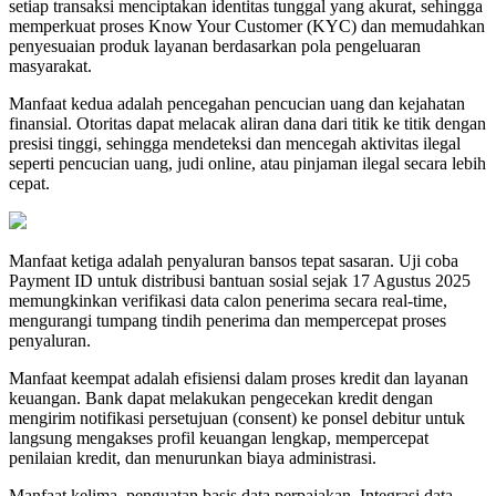
setiap transaksi menciptakan identitas tunggal yang akurat, sehingga
memperkuat proses Know Your Customer (KYC) dan memudahkan
penyesuaian produk layanan berdasarkan pola pengeluaran
masyarakat.
Manfaat kedua adalah pencegahan pencucian uang dan kejahatan
finansial. Otoritas dapat melacak aliran dana dari titik ke titik dengan
presisi tinggi, sehingga mendeteksi dan mencegah aktivitas ilegal
seperti pencucian uang, judi online, atau pinjaman ilegal secara lebih
cepat.
Manfaat ketiga adalah penyaluran bansos tepat sasaran. Uji coba
Payment ID untuk distribusi bantuan sosial sejak 17 Agustus 2025
memungkinkan verifikasi data calon penerima secara real-time,
mengurangi tumpang tindih penerima dan mempercepat proses
penyaluran.
Manfaat keempat adalah efisiensi dalam proses kredit dan layanan
keuangan. Bank dapat melakukan pengecekan kredit dengan
mengirim notifikasi persetujuan (consent) ke ponsel debitur untuk
langsung mengakses profil keuangan lengkap, mempercepat
penilaian kredit, dan menurunkan biaya administrasi.
Manfaat kelima, penguatan basis data perpajakan. Integrasi data