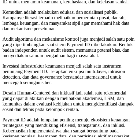
ID untuk menjamin keamanan, kerahasiaan, dan kejelasan sanksi.
Kemudian adalah melakukan edukasi dan sosialisasi publik.
Kampanye literasi terpadu melibatkan pemerintah pusat, daerah,
lembaga keuangan, dan masyarakat sipil agar memahami hak data
dan mekanisme persetujuan.
Audit algoritma dan mekanisme kontrol juga menjadi salah satu poin
yang dipertimbangkan saat sitem Payment ID diberlakukan. Bentuk
badan independen untuk audit sistem, memantau potensi bias, dan
menyediakan saluran pengaduan bagi masyarakat.
Investasi infrastruktur keamanan menjadi salah satu instrumen
penunjang Payment ID. Terapkan enkripsi multi-layer, intrusion
detection, dan data governance berstandar internasional untuk
mencegah serangan siber.
Desain Human-Centered dan inklusif jadi salah satu rekomendai
yang dapat dilakukan dengan melibatkan akademisi, LSM, dan
komunitas dalam evaluasi kebijakan untuk mengidentifikasi dampak
sosial dan teknis pada kelompok rentan.
Payment ID adalah lompatan penting menuju ekosistem keuangan
terintegrasi yang mendukung efisiensi, transparansi, dan inklusi.
Keberhasilan implementasinya akan sangat bergantung pada
kesiapan regulasi, keamanan data, dan partisipasi aktif masyarakat.