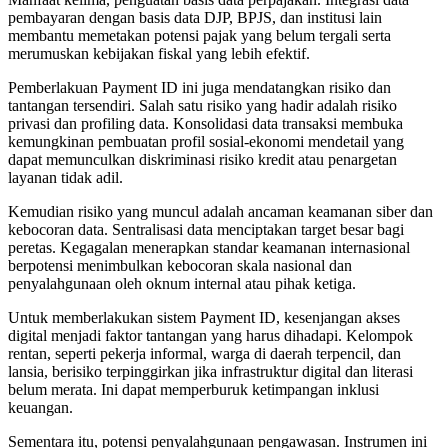
pembayaran dengan basis data DJP, BPJS, dan institusi lain
membantu memetakan potensi pajak yang belum tergali serta
merumuskan kebijakan fiskal yang lebih efektif.
Pemberlakuan Payment ID ini juga mendatangkan risiko dan
tantangan tersendiri. Salah satu risiko yang hadir adalah risiko
privasi dan profiling data. Konsolidasi data transaksi membuka
kemungkinan pembuatan profil sosial-ekonomi mendetail yang
dapat memunculkan diskriminasi risiko kredit atau penargetan
layanan tidak adil.
Kemudian risiko yang muncul adalah ancaman keamanan siber dan
kebocoran data. Sentralisasi data menciptakan target besar bagi
peretas. Kegagalan menerapkan standar keamanan internasional
berpotensi menimbulkan kebocoran skala nasional dan
penyalahgunaan oleh oknum internal atau pihak ketiga.
Untuk memberlakukan sistem Payment ID, kesenjangan akses
digital menjadi faktor tantangan yang harus dihadapi. Kelompok
rentan, seperti pekerja informal, warga di daerah terpencil, dan
lansia, berisiko terpinggirkan jika infrastruktur digital dan literasi
belum merata. Ini dapat memperburuk ketimpangan inklusi
keuangan.
Sementara itu, potensi penyalahgunaan pengawasan. Instrumen ini