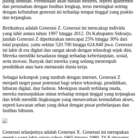
paling diminati. Permintaan akan hunian modern, seperti apartemen
dan perumahan dengan fasilitas lengkap, terus meningkat seiring
dengan kebutuhan generasi ini terhadap tempat tinggal yang praktis
dan terjangkau.
Berikutnya adalah Generasi Z. Generasi ini mencakup individu
yang lahir antara tahun 1997 hingga 2012. Di Kabupaten Sidoarjo,
jumlah Generasi Z diperkirakan mencapai 25% hingga 30% dari
total populasi, yaitu sekitar 520.700 hingga 624.840 jiwa. Generasi
ini lahir di era digital dan sangat akrab dengan teknologi sejak dini.
Mereka memiliki kesadaran tinggi terhadap keberlanjutan, sosial,
serta inovasi. Banyak dari mereka yang sedang menempuh
pendidikan atau baru memasuki dunia kerja.
Sebagai kelompok yang tumbuh dengan internet, Generasi Z
menjadi target pasar potensial bagi sektor teknologi, pendidikan,
hiburan digital, dan fashion. Meskipun masih terbilang muda,
mereka menunjukkan minat terhadap tempat tinggal yang terjangkau
dan lebih memilih lingkungan yang menawarkan kemudahan akses,
seperti kawasan urban yang dekat dengan pusat perbelanjaan dan
fasilitas hiburan.
Generasi selanjutnya adalah Generasi X. Generasi ini merupakan
mereka yang lahir antara tahun 1965 hingga 1980. Di Kabupaten