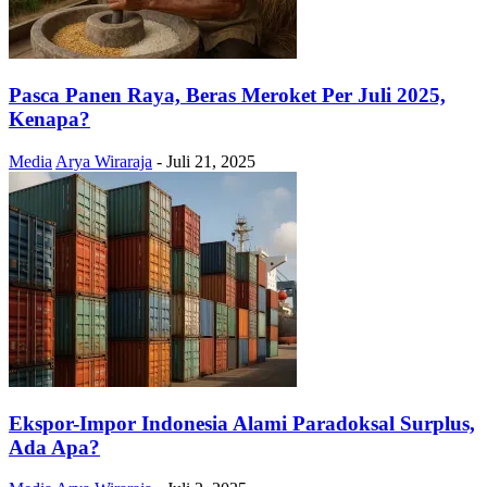
Pasca Panen Raya, Beras Meroket Per Juli 2025,
Kenapa?
Media
Arya Wiraraja
-
Juli 21, 2025
Ekspor-Impor Indonesia Alami Paradoksal Surplus,
Ada Apa?