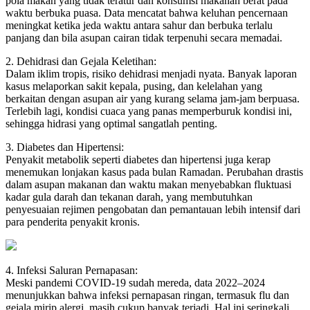
pola makan yang tidak teratur dan konsumsi makanan berat pada
waktu berbuka puasa. Data mencatat bahwa keluhan pencernaan
meningkat ketika jeda waktu antara sahur dan berbuka terlalu
panjang dan bila asupan cairan tidak terpenuhi secara memadai.
2. Dehidrasi dan Gejala Keletihan:
Dalam iklim tropis, risiko dehidrasi menjadi nyata. Banyak laporan
kasus melaporkan sakit kepala, pusing, dan kelelahan yang
berkaitan dengan asupan air yang kurang selama jam-jam berpuasa.
Terlebih lagi, kondisi cuaca yang panas memperburuk kondisi ini,
sehingga hidrasi yang optimal sangatlah penting.
3. Diabetes dan Hipertensi:
Penyakit metabolik seperti diabetes dan hipertensi juga kerap
menemukan lonjakan kasus pada bulan Ramadan. Perubahan drastis
dalam asupan makanan dan waktu makan menyebabkan fluktuasi
kadar gula darah dan tekanan darah, yang membutuhkan
penyesuaian rejimen pengobatan dan pemantauan lebih intensif dari
para penderita penyakit kronis.
4. Infeksi Saluran Pernapasan:
Meski pandemi COVID-19 sudah mereda, data 2022–2024
menunjukkan bahwa infeksi pernapasan ringan, termasuk flu dan
gejala mirip alergi, masih cukup banyak terjadi. Hal ini seringkali