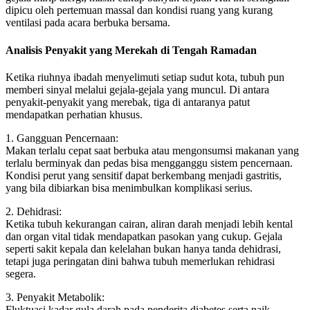
dipicu oleh pertemuan massal dan kondisi ruang yang kurang
ventilasi pada acara berbuka bersama.
Analisis Penyakit yang Merekah di Tengah Ramadan
Ketika riuhnya ibadah menyelimuti setiap sudut kota, tubuh pun
memberi sinyal melalui gejala-gejala yang muncul. Di antara
penyakit-penyakit yang merebak, tiga di antaranya patut
mendapatkan perhatian khusus.
1. Gangguan Pencernaan:
Makan terlalu cepat saat berbuka atau mengonsumsi makanan yang
terlalu berminyak dan pedas bisa mengganggu sistem pencernaan.
Kondisi perut yang sensitif dapat berkembang menjadi gastritis,
yang bila dibiarkan bisa menimbulkan komplikasi serius.
2. Dehidrasi:
Ketika tubuh kekurangan cairan, aliran darah menjadi lebih kental
dan organ vital tidak mendapatkan pasokan yang cukup. Gejala
seperti sakit kepala dan kelelahan bukan hanya tanda dehidrasi,
tetapi juga peringatan dini bahwa tubuh memerlukan rehidrasi
segera.
3. Penyakit Metabolik:
Fluktuasi kadar gula darah pada penderita diabetes serta naik