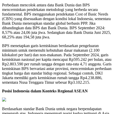
Perbedaan mencolok antara data Bank Dunia dan BPS
mencerminkan pendekatan metodologi yang berbeda secara
fundamental. BPS menggunakan pendekatan Cost of Basic Needs
(CBN) yang disesuaikan dengan kondisi lokal Indonesia, sementara
Bank Dunia menerapkan standar global berbasis PPP. Jika
dibandingkan data BPS dan Bank Dunia. BPS September 2024:
8,57% atau 24,06 juta jiwa. Sedangkan data Bank Dunia Juni 2025,
68,25% atau 194,58 juta jiwa.
BPS menetapkan garis kemiskinan berdasarkan pengeluaran
minimum untuk memenuhi kebutuhan dasar makanan (2.100
kilokalori per hari) dan non-makanan. Pada September 2024, garis
kemiskinan nasional per kapita mencapai Rp595.242 per bulan, atau
Rp2.803.590 per rumah tangga dengan rata-rata 4,71 anggota. Garis
kemiskinan BPS bervariasi antar provinsi, mencerminkan perbedaan
tingkat harga dan standar hidup regional. Sebagai contoh, DKI
Jakarta memiliki garis kemiskinan rumah tangga Rp4.238.886,
sementara Nusa Tenggara Timur sebesar Rp3.102.215.
Posisi Indonesia dalam Konteks Regional ASEAN
Berdasarkan standar Bank Dunia untuk negara berpendapatan
menengah atas, Indonesia menempati posisi kedua tertinggi di Asia