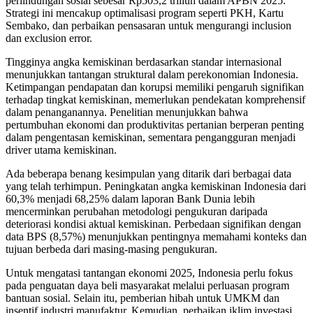
perlindungan sosial sebesar Rp503,2 triliun dalam APBN 2025.
Strategi ini mencakup optimalisasi program seperti PKH, Kartu
Sembako, dan perbaikan pensasaran untuk mengurangi inclusion
dan exclusion error.
Tingginya angka kemiskinan berdasarkan standar internasional
menunjukkan tantangan struktural dalam perekonomian Indonesia.
Ketimpangan pendapatan dan korupsi memiliki pengaruh signifikan
terhadap tingkat kemiskinan, memerlukan pendekatan komprehensif
dalam penanganannya. Penelitian menunjukkan bahwa
pertumbuhan ekonomi dan produktivitas pertanian berperan penting
dalam pengentasan kemiskinan, sementara pengangguran menjadi
driver utama kemiskinan.
Ada beberapa benang kesimpulan yang ditarik dari berbagai data
yang telah terhimpun. Peningkatan angka kemiskinan Indonesia dari
60,3% menjadi 68,25% dalam laporan Bank Dunia lebih
mencerminkan perubahan metodologi pengukuran daripada
deteriorasi kondisi aktual kemiskinan. Perbedaan signifikan dengan
data BPS (8,57%) menunjukkan pentingnya memahami konteks dan
tujuan berbeda dari masing-masing pengukuran.
Untuk mengatasi tantangan ekonomi 2025, Indonesia perlu fokus
pada penguatan daya beli masyarakat melalui perluasan program
bantuan sosial. Selain itu, pemberian hibah untuk UMKM dan
insentif industri manufaktur. Kemudian, perbaikan iklim investasi