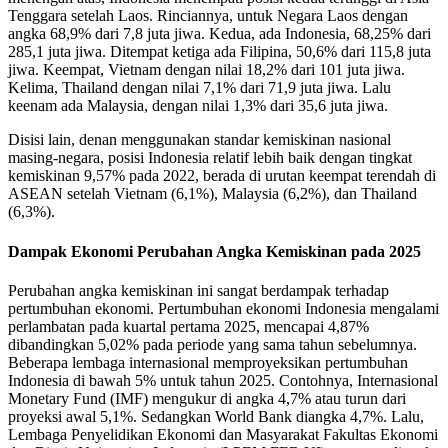
Tenggara setelah Laos. Rinciannya, untuk Negara Laos dengan
angka 68,9% dari 7,8 juta jiwa. Kedua, ada Indonesia, 68,25% dari
285,1 juta jiwa. Ditempat ketiga ada Filipina, 50,6% dari 115,8 juta
jiwa. Keempat, Vietnam dengan nilai 18,2% dari 101 juta jiwa.
Kelima, Thailand dengan nilai 7,1% dari 71,9 juta jiwa. Lalu
keenam ada Malaysia, dengan nilai 1,3% dari 35,6 juta jiwa.
Disisi lain, denan menggunakan standar kemiskinan nasional
masing-negara, posisi Indonesia relatif lebih baik dengan tingkat
kemiskinan 9,57% pada 2022, berada di urutan keempat terendah di
ASEAN setelah Vietnam (6,1%), Malaysia (6,2%), dan Thailand
(6,3%).
Dampak Ekonomi Perubahan Angka Kemiskinan pada 2025
Perubahan angka kemiskinan ini sangat berdampak terhadap
pertumbuhan ekonomi. Pertumbuhan ekonomi Indonesia mengalami
perlambatan pada kuartal pertama 2025, mencapai 4,87%
dibandingkan 5,02% pada periode yang sama tahun sebelumnya.
Beberapa lembaga internasional memproyeksikan pertumbuhan
Indonesia di bawah 5% untuk tahun 2025. Contohnya, Internasional
Monetary Fund (IMF) mengukur di angka 4,7% atau turun dari
proyeksi awal 5,1%. Sedangkan World Bank diangka 4,7%. Lalu,
Lembaga Penyelidikan Ekonomi dan Masyarakat Fakultas Ekonomi