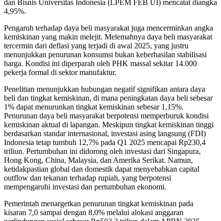
dan Bisnis Universitas Indonesia (LPEM FEB UI) mencatat diangka
4,95%.
Pengaruh terhadap daya beli masyarakat juga mencerminkan angka
kemiskinan yang makin melejit. Melemahnya daya beli masyarakat
tercermin dari deflasi yang terjadi di awal 2025, yang justru
menunjukkan penurunan konsumsi bukan keberhasilan stabilisasi
harga. Kondisi ini diperparah oleh PHK massal sekitar 14.000
pekerja formal di sektor manufaktur.
Penelitian menunjukkan hubungan negatif signifikan antara daya
beli dan tingkat kemiskinan, di mana peningkatan daya beli sebesar
1% dapat menurunkan tingkat kemiskinan sebesar 1,15%.
Penurunan daya beli masyarakat berpotensi memperburuk kondisi
kemiskinan aktual di lapangan. Meskipun tingkat kemiskinan tinggi
berdasarkan standar internasional, investasi asing langsung (FDI)
Indonesia tetap tumbuh 12,7% pada Q1 2025 mencapai Rp230,4
triliun. Pertumbuhan ini didorong oleh investasi dari Singapura,
Hong Kong, China, Malaysia, dan Amerika Serikat. Namun,
ketidakpastian global dan domestik dapat menyebabkan capital
outflow dan tekanan terhadap rupiah, yang berpotensi
mempengaruhi investasi dan pertumbuhan ekonomi.
Pemerintah menargetkan penurunan tingkat kemiskinan pada
kisaran 7,0 sampai dengan 8,0% melalui alokasi anggaran