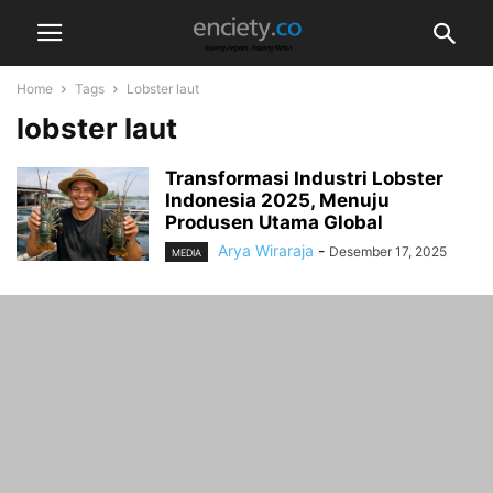
Home
Tags
Lobster laut
lobster laut
Transformasi Industri Lobster
Indonesia 2025, Menuju
Produsen Utama Global
Arya Wiraraja
-
Desember 17, 2025
MEDIA