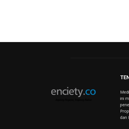
TE
Medi
ini 
pene
Prop
dan 