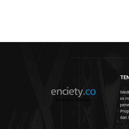
TE
Medi
ini 
pene
Prop
dan 