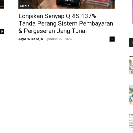
Media
Lonjakan Senyap QRIS 137%
Tanda Perang Sistem Pembayaran
& Pergeseran Uang Tunai
0
Arya Wiraraja
-
Januari 22, 2026
0