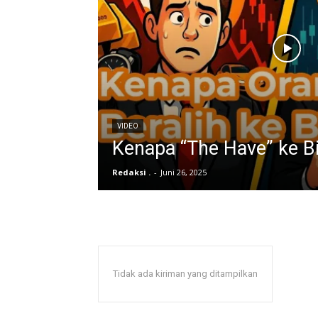
VIDEO
Kenapa “The Have” ke Bi
Redaksi .
-
Juni 26, 2025
Tidak ada kiriman yang ditampilkan