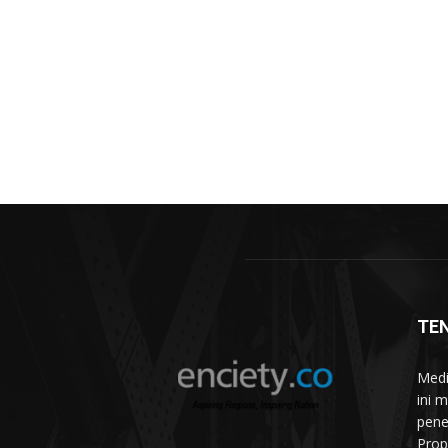
TE
Medi
ini 
pene
Prop