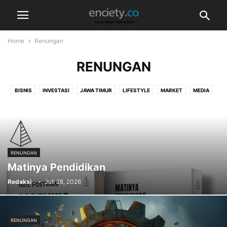
Home
Renungan
RENUNGAN
BISNIS
INVESTASI
JAWA TIMUR
LIFESTYLE
MARKET
MEDIA
PROPERTI
RENUNGAN
SURABAYA
TELEKOMUNIKASI & AI
TRANSPORTASI & LOGISTIK
VIDEO
RENUNGAN
Matinya Pendidikan
Redaksi .
-
Juli 28, 2026
RENUNGAN