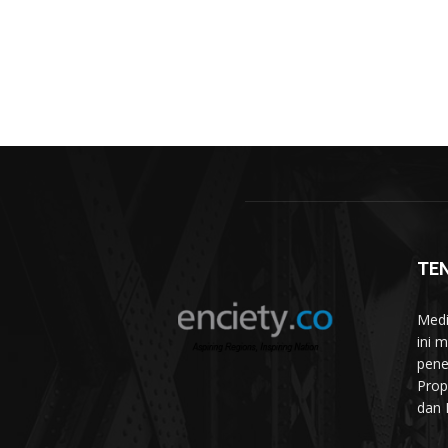
TE
Medi
ini 
pene
Prop
dan 