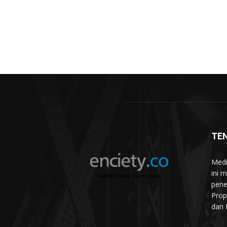
TE
Medi
ini 
pene
Prop
dan 