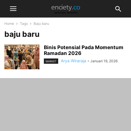
Home
Tags
Baju baru
baju baru
Binis Potensial Pada Momentum
Ramadan 2026
Arya Wiraraja
-
Januari 19, 2026
MARKET