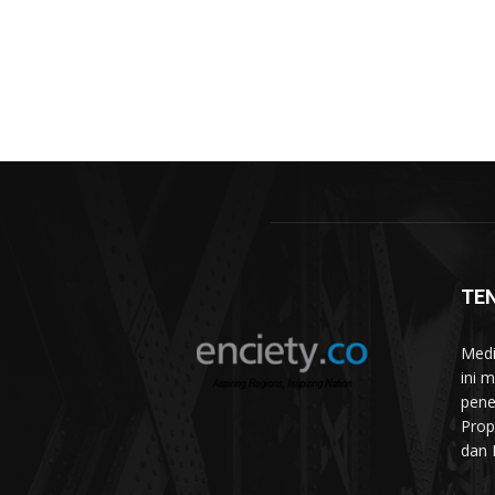
TE
Medi
ini 
pene
Prop
dan 