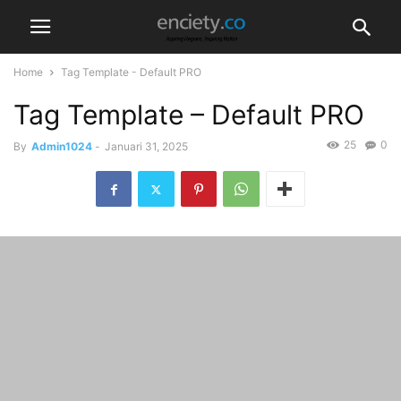
Home
Tag Template - Default PRO
Tag Template – Default PRO
25
0
By
Admin1024
-
Januari 31, 2025