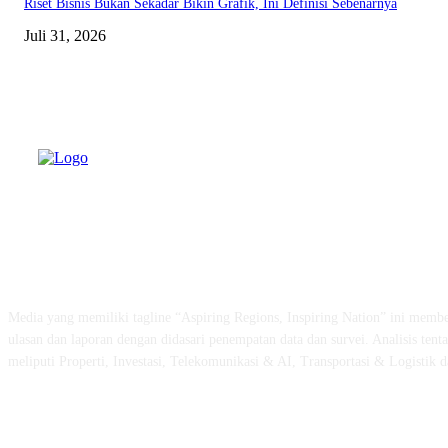
Riset Bisnis Bukan Sekadar Bikin Grafik, Ini Definisi Sebenarnya
Juli 31, 2026
TENTANG KAMI
Media yang memiliki tagline “Aspiring Regions, Inspiring Nation” ini member
ulasan dan laporan dengan didasari penempatan data dan survei. Analisis tent
meliputi Properti, Investasi, Telekomunikasi & AI, Transportasi & Logistik 
FOLLOW US