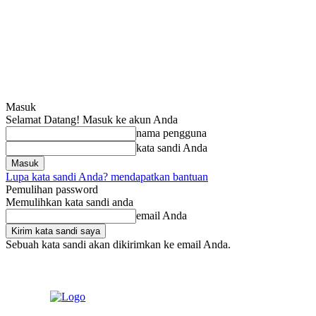
Masuk
Selamat Datang! Masuk ke akun Anda
nama pengguna
kata sandi Anda
Lupa kata sandi Anda? mendapatkan bantuan
Pemulihan password
Memulihkan kata sandi anda
email Anda
Sebuah kata sandi akan dikirimkan ke email Anda.
Jumat, Agustus 7, 2026
Masuk / Bergabung
Tentang Kami