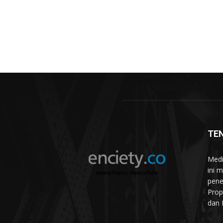
TE
Medi
ini 
pene
Prop
dan 