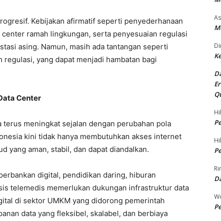
As
progresif. Kebijakan afirmatif seperti penyederhanaan
Me
a center ramah lingkungan, serta penyesuaian regulasi
Di
stasi asing. Namun, masih ada tantangan seperti
Ke
lam regulasi, yang dapat menjadi hambatan bagi
Da
Er
Qu
Data Center
Hi
Pe
ia terus meningkat sejalan dengan perubahan pola
onesia kini tidak hanya membutuhkan akses internet
Hi
ud yang aman, stabil, dan dapat diandalkan.
Pe
Ri
rbankan digital, pendidikan daring, hiburan
D
sis telemedis memerlukan dukungan infrastruktur data
Wo
digital di sektor UMKM yang didorong pemerintah
Pe
nan data yang fleksibel, skalabel, dan berbiaya