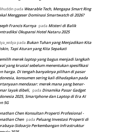
Wearable Tech, Mengapa Smart Ring
lihuddin
pada
kal Menggeser Dominasi Smartwatch di 2026?
seph Francis Kurnya
Misteri di Balik
pada
ntradiksi Okupansi Hotel Nataru 2025
Bukan Tuhan yang Menjadikan Kita
tya_widya
pada
skin, Tapi Aturan yang Kita Sepakati
milih merek laptop yang bagus menjadi langkah
al yang krusial sebelum menentukan spesifikasi
n harga. Di tengah banyaknya pilihan di pasar
donesia, konsumen sering kali dihadapkan pada
rtanyaan mendasar: merek mana yang benar-
nar layak dibeli,
Dinamika Pasar Gadget
pada
donesia 2025, Smartphone dan Laptop di Era AI
an 5G
nathan Chen Konsultan Properti Profesional -
onathan Chen
Peluang Investasi Properti di
pada
rabaya-Sidoarjo Perkembangan Infrastruktur
enuju 2025