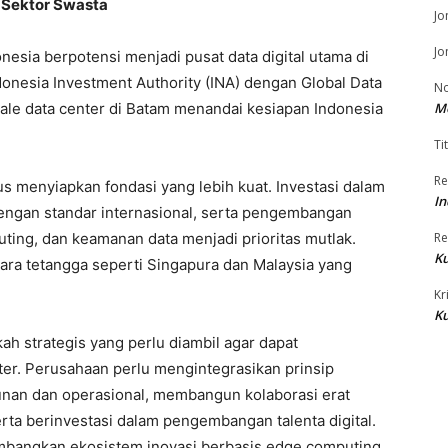
 Sektor Swasta
Jo
Jo
sia berpotensi menjadi pusat data digital utama di
donesia Investment Authority (INA) dengan Global Data
No
le data center di Batam menandai kesiapan Indonesia
M
Tit
Re
s menyiapkan fondasi yang lebih kuat. Investasi dalam
In
 dengan standar internasional, serta pengembangan
uting, dan keamanan data menjadi prioritas mutlak.
Re
Ku
egara tetangga seperti Singapura dan Malaysia yang
Kr
Ku
ah strategis yang perlu diambil agar dapat
ter. Perusahaan perlu mengintegrasikan prinsip
unan dan operasional, membangun kolaborasi erat
ta berinvestasi dalam pengembangan talenta digital.
gembangkan ekosistem inovasi berbasis edge computing,