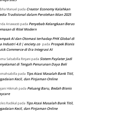
Creator Economy Kalahkan
bha Manuel
pada
dia Tradisional dalam Perolehan Iklan 2025
Penyebab Kelangkaan Beras
nda Ariawasti
pada
masan di Ritel Modern
mpak AI dan Otomasi terhadap PHK Global di
a Industri 4.0 | enciety.co
Prospek Bisnis
pada
ick Commerce di Era Integrasi AI
Sistem Paylater Jadi
kma Salsabilla Rinjani
pada
nyelamat di Tengah Penurunan Daya Beli
Tips Atasi Masalah Bank Titil,
kmahsabilla
pada
gadaian Kecil, dan Pinjaman Online
Peluang Baru, Bedah Bisnis
njani Hikmah
pada
aycare
Tips Atasi Masalah Bank Titil,
les Radikal
pada
gadaian Kecil, dan Pinjaman Online