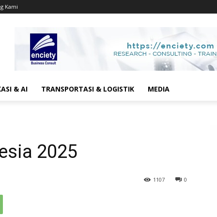
g Kami
SI & AI
TRANSPORTASI & LOGISTIK
MEDIA
esia 2025
1107
0