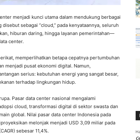
a center menjadi kunci utama dalam mendukung berbagai
g disebut sebagai “cloud,” pada kenyataannya, seluruh
bankan, hiburan daring, hingga layanan pemerintahan—
ata center.
Serikat, memperlihatkan betapa cepatnya pertumbuhan
n menjadi pusat ekonomi digital. Namun,
ntangan serius: kebutuhan energi yang sangat besar,
ekanan terhadap lingkungan hidup.
serupa. Pasar data center nasional mengalami
opsi cloud, transformasi digital di sektor swasta dan
main global. Nilai pasar data center Indonesia pada
iproyeksikan melonjak menjadi USD 3,09 miliar pada
(CAGR) sebesar 11,4%.
Ha
Ce