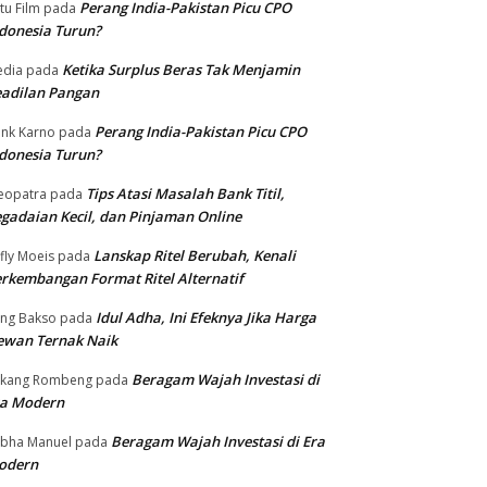
Perang India-Pakistan Picu CPO
tu Film
pada
donesia Turun?
Ketika Surplus Beras Tak Menjamin
dia
pada
adilan Pangan
Perang India-Pakistan Picu CPO
nk Karno
pada
donesia Turun?
Tips Atasi Masalah Bank Titil,
eopatra
pada
gadaian Kecil, dan Pinjaman Online
Lanskap Ritel Berubah, Kenali
fly Moeis
pada
rkembangan Format Ritel Alternatif
Idul Adha, Ini Efeknya Jika Harga
ng Bakso
pada
ewan Ternak Naik
Beragam Wajah Investasi di
ukang Rombeng
pada
ra Modern
Beragam Wajah Investasi di Era
bha Manuel
pada
odern