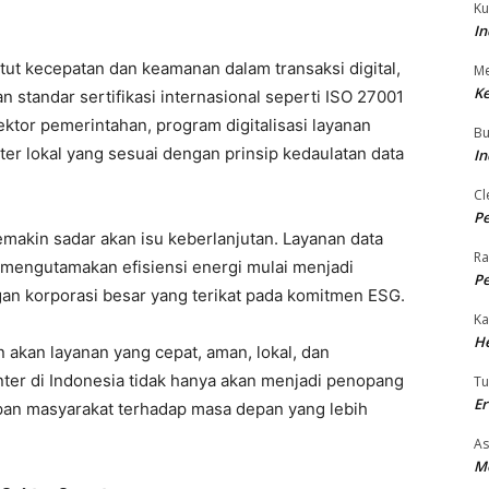
Ku
In
t kecepatan dan keamanan dalam transaksi digital,
Me
Ke
 standar sertifikasi internasional seperti ISO 27001
ktor pemerintahan, program digitalisasi layanan
Bu
er lokal yang sesuai dengan prinsip kedaulatan data
In
Cl
Pe
makin sadar akan isu keberlanjutan. Layanan data
Ra
mengutamakan efisiensi energi mulai menjadi
Pe
gan korporasi besar yang terikat pada komitmen ESG.
Ka
H
kan layanan yang cepat, aman, lokal, dan
nter di Indonesia tidak hanya akan menjadi penopang
T
E
apan masyarakat terhadap masa depan yang lebih
As
M