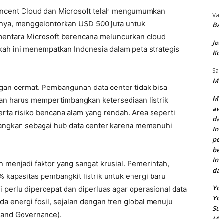
encent Cloud dan Microsoft telah mengumumkan
Va
alnya, menggelontorkan USD 500 juta untuk
Ba
ementara Microsoft berencana meluncurkan cloud
Jo
kah ini menempatkan Indonesia dalam peta strategis
Ko
Sa
Mi
gan cermat. Pembangunan data center tidak bisa
Me
n harus mempertimbangkan ketersediaan listrik
aw
 serta risiko bencana alam yang rendah. Area seperti
da
bangkan sebagai hub data center karena memenuhi
In
pe
be
In
an menjadi faktor yang sangat krusial. Pemerintah,
d
% kapasitas pembangkit listrik untuk energi baru
Yo
 perlu dipercepat dan diperluas agar operasional data
Y
a energi fosil, sejalan dengan tren global menuju
Su
, and Governance).
M